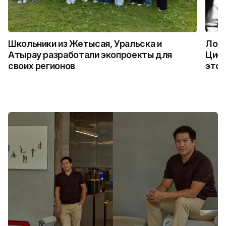
Школьники из Жетысая, Уральска и
Логи
Атырау разработали экопроекты для
Цифр
своих регионов
это 