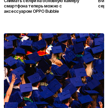
Снимать селфи на основную камеру
Bvlg
смартфона теперь можно с
сер
аксессуаром OPPO Bubble