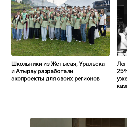
Школьники из Жетысая, Уральска
Лог
и Атырау разработали
25%
экопроекты для своих регионов
уже
каз