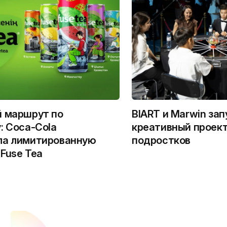
й маршрут по
BIART и Marwin за
: Coca-Cola
креативный проект
ла лимитированную
подростков
Fuse Tea