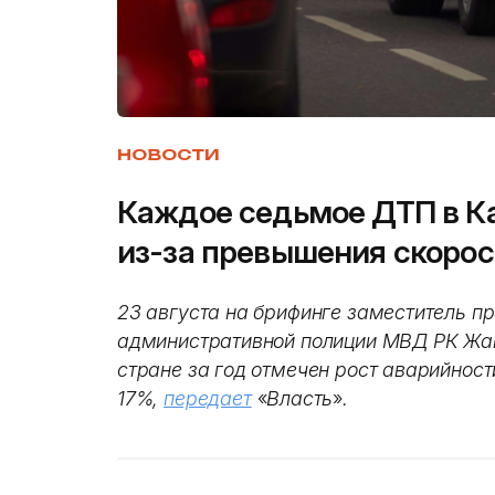
НОВОСТИ
Каждое седьмое ДТП в К
из-за превышения скорос
23 августа на брифинге заместитель п
административной полиции МВД РК Жан
стране за год отмечен рост аварийност
17%,
передает
«
Власть
»
.