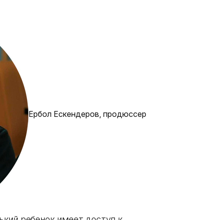
Ербол Ескендеров, продюссер
ький ребенок имеет доступ к