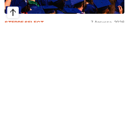
7 Августа, 2026
STEPPE SELECT
На какие специальности проще
получить грант за рубежом:
стипендии, программы и ВУЗы
Большинство студентов считают, что проще
всего получить грант за рубежом на бизнес,
менеджмент или финансы. Но именно там
самая высокая конкуренция: на популярные
программы подаются тысячи абитуриентов.
При этом многие международные стипендии
поддерживают другие направления —
здравоохранение, экологию, образование,