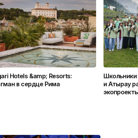
gari Hotels &amp; Resorts:
Школьники 
гман в сердце Рима
и Атырау р
экопроекты