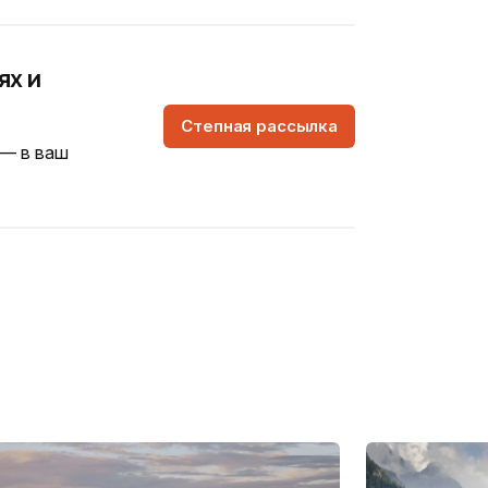
ях и
Степная рассылка
 — в ваш