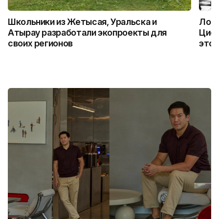
Школьники из Жетысая, Уральска и
Логи
Атырау разработали экопроекты для
Цифр
своих регионов
это 