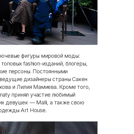
ключевые фигуры мировой моды:
оповых fashion-изданий, блогеры,
кие персоны. Постоянными
ведущие дизайнеры страны Сакен
кова и Лилия Мамиева. Кроме того,
lmaty принял участие любимый
х девушек — Malli, а также свою
одежды Art House.