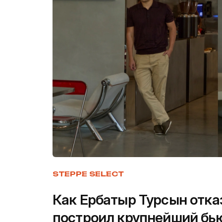
STEPPE SELECT
Как Ербатыр Турсын отка
построил крупнейший бью