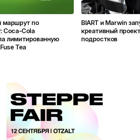
й маршрут по
BIART и Marwin за
: Coca-Cola
креативный проект
ла лимитированную
подростков
Fuse Tea