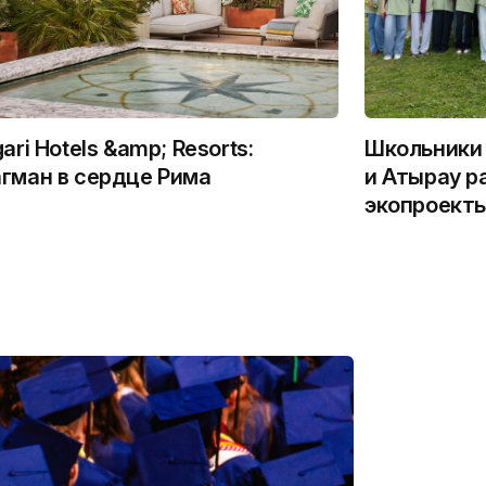
gari Hotels &amp; Resorts:
Школьники 
гман в сердце Рима
и Атырау р
экопроекты