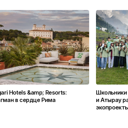
gari Hotels &amp; Resorts:
Школьники 
гман в сердце Рима
и Атырау р
экопроекты