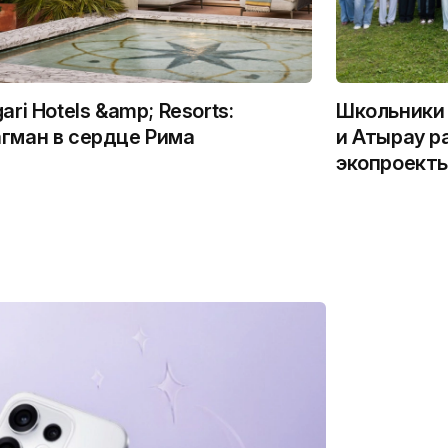
gari Hotels &amp; Resorts:
Школьники 
гман в сердце Рима
и Атырау р
экопроекты