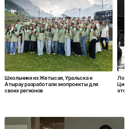
Школьники из Жетысая, Уральска и
Логи
Атырау разработали экопроекты для
Цифр
своих регионов
это 