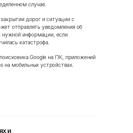
еделенном cлучае.
 закрытии дорог и ситуации с
ожет отправлять уведомления об
к нужной информации, если
училась катастрофа.
поисковика Google на ПК, приложений
aps на мобильных устройствах.
ях и