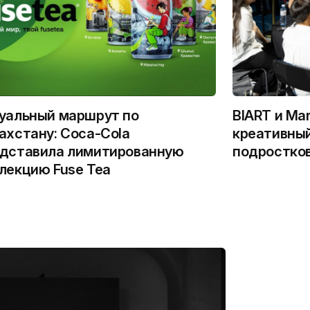
уальный маршрут по
BIART и Ma
ахстану: Coca-Cola
креативный
дставила лимитированную
подростко
лекцию Fuse Tea