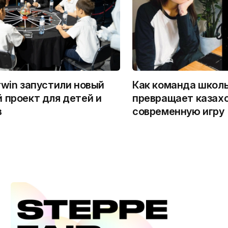
rwin запустили новый
Как команда школ
 проект для детей и
превращает казахс
в
современную игру