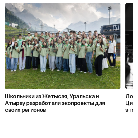
Школьники из Жетысая, Уральска и
Логи
Атырау разработали экопроекты для
Цифр
своих регионов
это 