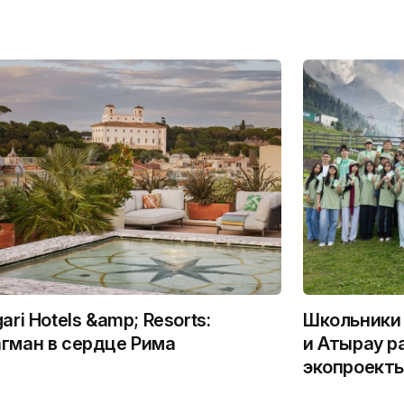
gari Hotels &amp; Resorts:
Школьники 
гман в сердце Рима
и Атырау р
экопроекты