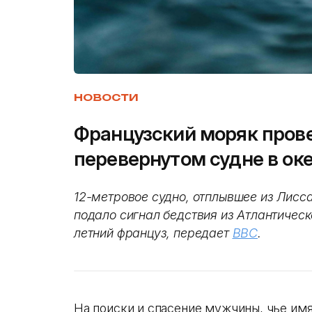
НОВОСТИ
Французский моряк прове
перевернутом судне в ок
12-метровое судно, отплывшее из Лисс
подало сигнал бедствия из Атлантическ
летний француз, передает
BBC
.
На поиски и спасение мужчины, чье имя