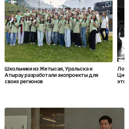
Школьники из Жетысая, Уральска и
Логи
Атырау разработали экопроекты для
Цифр
своих регионов
это 