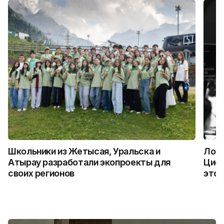
Школьники из Жетысая, Уральска и
Логи
Атырау разработали экопроекты для
Цифр
своих регионов
это 