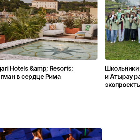
gari Hotels &amp; Resorts:
Школьники 
гман в сердце Рима
и Атырау р
экопроекты