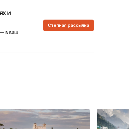
ях и
Степная рассылка
 — в ваш