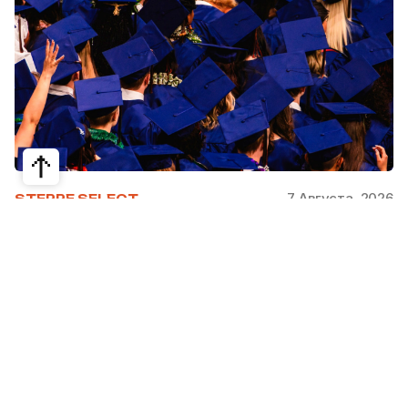
7 Августа, 2026
STEPPE SELECT
На какие специальности проще
получить грант за рубежом:
стипендии, программы и ВУЗы
Большинство студентов считают, что проще
всего получить грант за рубежом на бизнес,
менеджмент или финансы. Но именно там
самая высокая конкуренция: на популярные