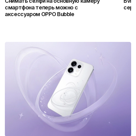
Снимать селфи на основную камеру
Bvlg
смартфона теперь можно с
сер
аксессуаром OPPO Bubble