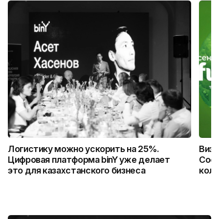
Логистику можно ускорить на 25%.
Визу
Цифровая платформа binY уже делает
Coca
это для казахстанского бизнеса
колл