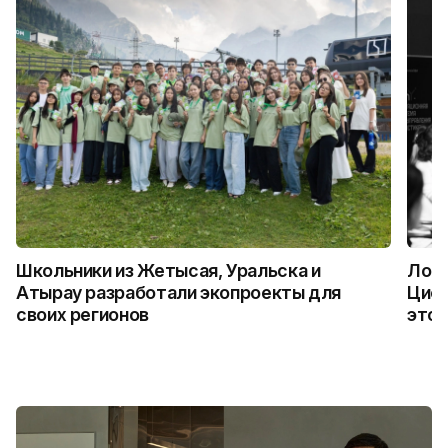
Школьники из Жетысая, Уральска и
Логи
Атырау разработали экопроекты для
Цифр
своих регионов
это 