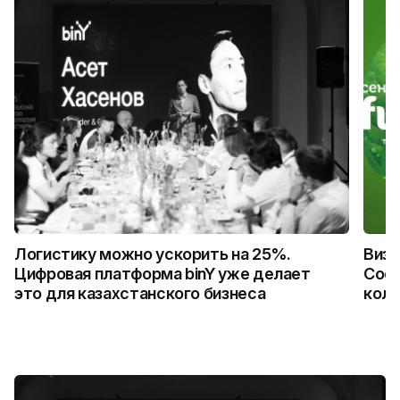
Логистику можно ускорить на 25%.
Визу
Цифровая платформа binY уже делает
Coca
это для казахстанского бизнеса
колл