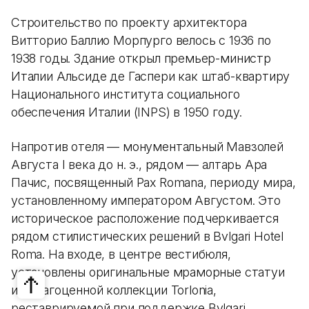
Строительство по проекту архитектора
Витторио Баллио Морпурго велось с 1936 по
1938 годы. Здание открыл премьер-министр
Италии Альсиде де Гаспери как штаб-квартиру
Национального института социального
обеспечения Италии (INPS) в 1950 году.
Напротив отеля — монументальный Мавзолей
Августа I века до н. э., рядом — алтарь Ара
Пачис, посвященный Pax Romana, периоду мира,
установленному императором Августом. Это
историческое расположение подчеркивается
рядом стилистических решений в Bvlgari Hotel
Roma. На входе, в центре вестибюля,
установлены оригинальные мраморные статуи
из драгоценной коллекции Torlonia,
реставрируемой при поддержке Bvlgari.