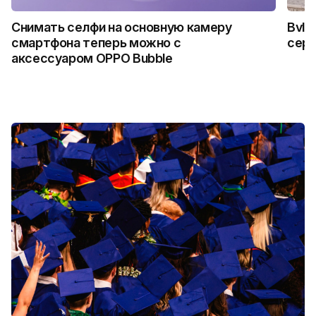
Снимать селфи на основную камеру
Bvlg
смартфона теперь можно с
сер
аксессуаром OPPO Bubble