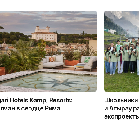
gari Hotels &amp; Resorts:
Школьники 
гман в сердце Рима
и Атырау р
экопроекты