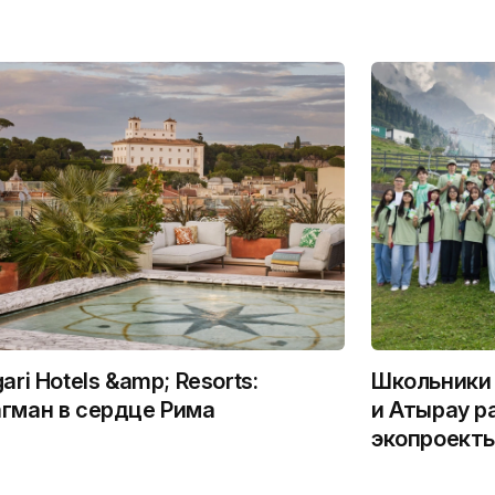
gari Hotels &amp; Resorts:
Школьники 
гман в сердце Рима
и Атырау р
экопроекты