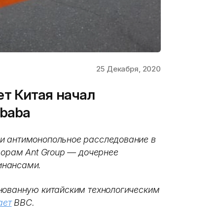
25 Декабря, 2020
т Китая начал
ibaba
и антимонопольное расследование в
ворам Ant Group
— дочернее
инансами.
снованную китайским технологическим
ает
BBC.