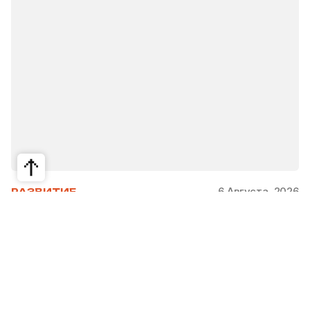
6 Августа, 2026
РАЗВИТИЕ
Школьники из Жетысая, Уральска и
Атырау разработали экопроекты для
своих регионов
31 июля в Narxoz University прошел финал Youth