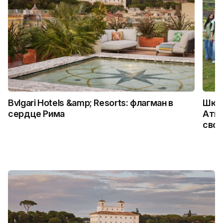
Bvlgari Hotels &amp; Resorts: флагман в
Школ
сердце Рима
Атыр
свои