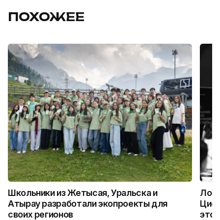
ПОХОЖЕЕ
Школьники из Жетысая, Уральска и
Логи
Атырау разработали экопроекты для
Цифр
своих регионов
это 