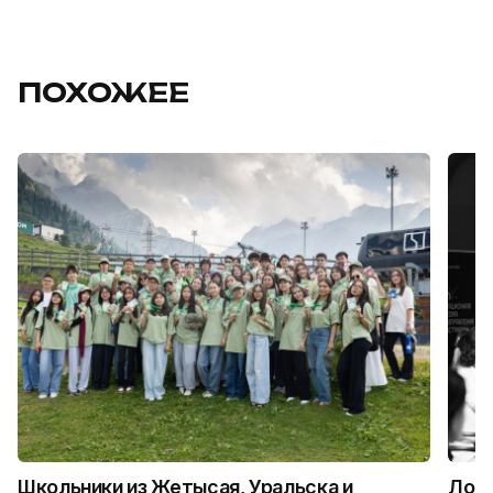
ПОХОЖЕЕ
Школьники из Жетысая, Уральска и
Логи