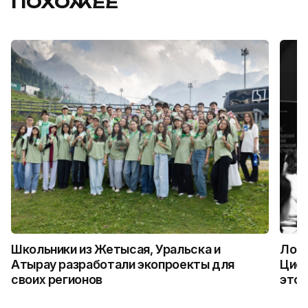
ПОХОЖЕЕ
Школьники из Жетысая, Уральска и
Логи
Атырау разработали экопроекты для
Цифр
своих регионов
это 