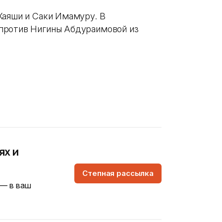
Хаяши и Саки Имамуру. В
против Нигины Абдураимовой из
ях и
Степная рассылка
 — в ваш