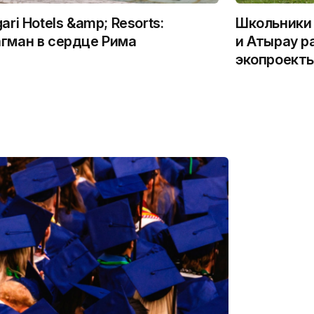
gari Hotels &amp; Resorts:
Школьники 
гман в сердце Рима
и Атырау р
экопроекты