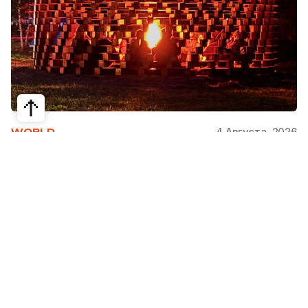
4 Августа, 2026
WORLD
Как современная юрта стала частью
крупнейшего арт-парка Европы
Может ли традиционная юрта стать
современной, не потеряв своей сути? Именно с
этого вопроса началась работа над проектом
Corten Yurt — Anti Yurt архитектурного бюро
Cogarts. Павильон представили на
международном фестивале современной