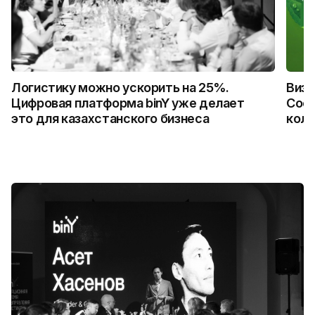
Логистику можно ускорить на 25%.
Визу
Цифровая платформа binY уже делает
Coca
это для казахстанского бизнеса
колл