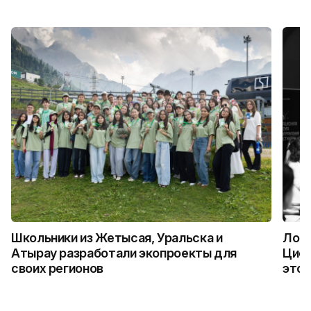
Школьники из Жетысая, Уральска и
Логи
Атырау разработали экопроекты для
Цифр
своих регионов
это 