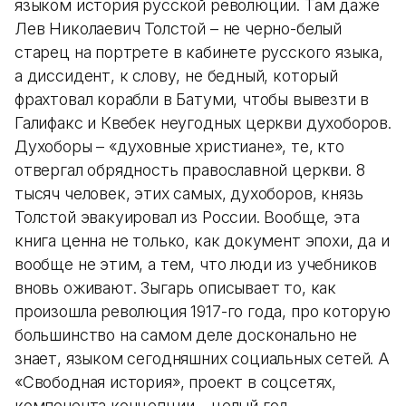
языком история русской революции. Там даже
Лев Николаевич Толстой – не черно-белый
старец на портрете в кабинете русского языка,
а диссидент, к слову, не бедный, который
фрахтовал корабли в Батуми, чтобы вывезти в
Галифакс и Квебек неугодных церкви духоборов.
Духоборы – «духовные христиане», те, кто
отвергал обрядность православной церкви. 8
тысяч человек, этих самых, духоборов, князь
Толстой эвакуировал из России. Вообще, эта
книга ценна не только, как документ эпохи, да и
вообще не этим, а тем, что люди из учебников
вновь оживают. Зыгарь описывает то, как
произошла революция 1917-го года, про которую
большинство на самом деле досконально не
знает, языком сегодняшних социальных сетей. А
«Свободная история», проект в соцсетях,
компонента концепции – целый год