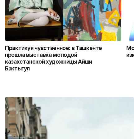
Практикуя чувственное: в Ташкенте
Можн
прошла выставка молодой
изме
казахстанской художницы Айши
Бактыгул