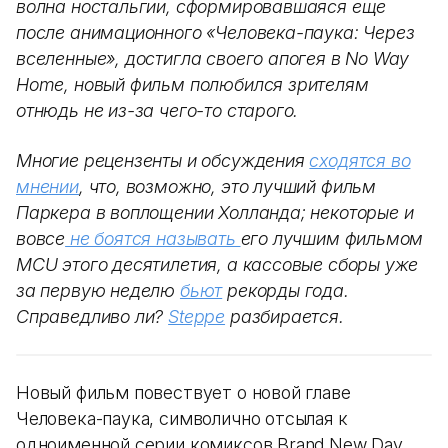
волна ностальгии, сформировавшаяся еще
после анимационного «Человека-паука: Через
вселенные», достигла своего апогея в No Way
Home, новый фильм полюбился зрителям
отнюдь не из-за чего-то старого.
Многие рецензенты и обсуждения
сходятся во
мнении
, что, возможно, это лучший фильм
Паркера в воплощении Холланда; некоторые и
вовсе
не боятся называть
его лучшим фильмом
MCU этого десятилетия, а кассовые сборы уже
за первую неделю
бьют
рекорды года.
Справедливо ли?
Steppe
разбирается.
Новый фильм повествует о новой главе
Человека-паука, символично отсылая к
одноименной серии комиксов Brand New Day,