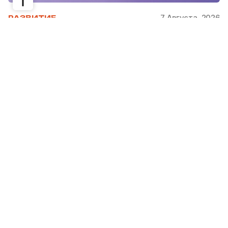
7 Августа, 2026
РАЗВИТИЕ
Снимать селфи на основную камеру
смартфона теперь можно с
аксессуаром OPPO Bubble
OPPO представила новую линейку смартфонов
Reno16, Reno16 Pro и Reno16 F, а также смарт-
аксессуар OPPO Bubble. Редакция Steppe
рассказывает, что нового в новинках и когда
они появятся в продаже.
С 29 июля по 3 августа в ТРЦ MEGA Alma-Ata
работало поп-ап пространство OPPO Reno16
Land, где гости тестировали новые гаджеты,
создавали контент в интерактивных фотозонах и