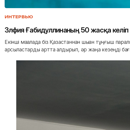
ИНТЕРВЬЮ
Зүлфия Ғабидуллинаның 50 жасқа келі
Екінші мақалада біз Қазақстаннан шыққан тұңғыш па
қарсыластарды артта қалдырып, әр жаңа кезеңді б