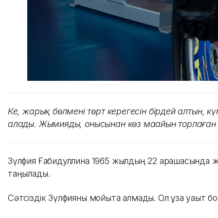
Кең, жарық бөлменің төрт керегесін бірдей алтын
алады. Жымияды, онысынан көз маңайын торлаған ә
Зүлфия Ғабидуллина 1965 жылдың 22 қарашасында жұ
таңылады.
Сәтсіздік Зүлфияны мойыта алмады. Ол ұзақ уақыт 