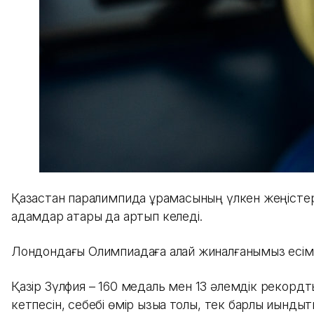
Қазақстан паралимпида құрамасының үлкен жеңістер
адамдар қатары да артып келеді.
Лондондағы Олимпиадаға қалай жиналғанымыз есімде
Қазір Зүлфия – 160 медаль мен 13 әлемдік рекорд
кетпесін, себебі өмір қызыққа толы, тек барлық қиы