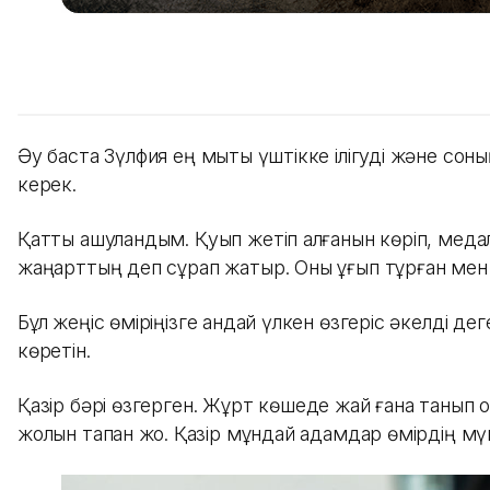
Әу баста Зүлфия ең мықты үштікке ілігуді және со
керек.
Қатты ашуландым. Қуып жетіп қалғанын көріп, медал
жаңарттың деп сұрап жатыр. Оны ұғып тұрған мен 
Бұл жеңіс өміріңізге қандай үлкен өзгеріс әкелді д
көретін.
Қазір бәрі өзгерген. Жұрт көшеде жай ғана танып қ
жолын тапқан жоқ. Қазір мұндай адамдар өмірдің м