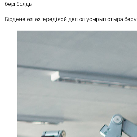
бәрі болды.
Бірдеңе өзі өзгереді ғой деп қол қусырып отыра беру