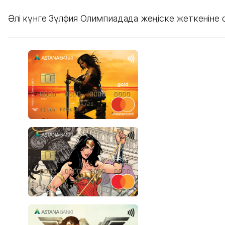
Әлі күнге Зүлфия Олимпиадада жеңіске жеткеніне 