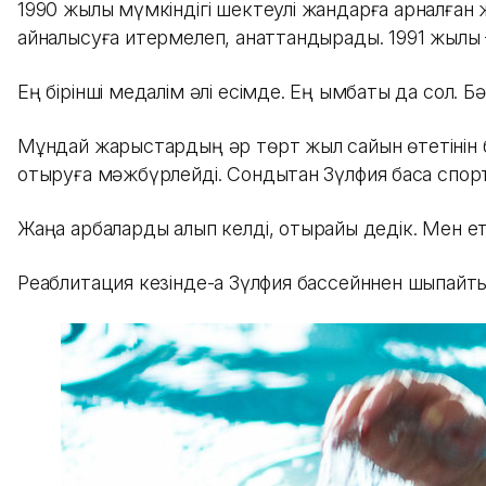
1990 жылы мүмкіндігі шектеулі жандарға арналған жа
айналысуға итермелеп, қанаттандырады. 1991 жылы Ғ
Ең бірінші медалім әлі есімде. Ең қымбаты да сол.
Мұндай жарыстардың әр төрт жыл сайын өтетінін б
отыруға мәжбүрлейді. Сондықтан Зүлфия басқа спор
Жаңа арбаларды алып келді, отырайық дедік. Мен ет
Реаблитация кезінде-ақ Зүлфия бассейннен шықпайтын