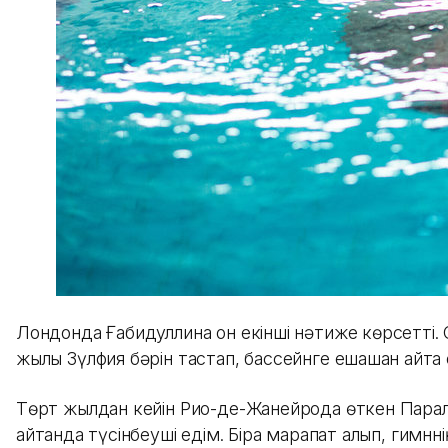
Лондонда Ғабидуллина он екінші нәтиже көрсетті. О
жылы Зүлфия бәрін тастап, бассейнге ешқашан қайта 
Төрт жылдан кейін Рио-де-Жанейрода өткен Паралим
айтқанда түсінбеуші едім. Бірақ марапат алып, гимн