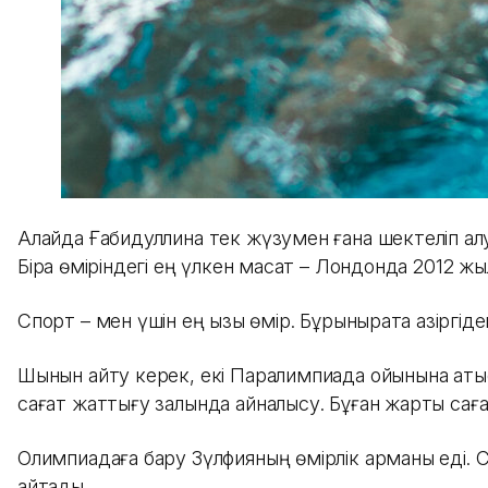
Алайда Ғабидуллина тек жүзумен ғана шектеліп қалу
Бірақ өміріндегі ең үлкен мақсат – Лондонда 2012 
Спорт – мен үшін ең қызық өмір. Бұрынырақта қазір
Шынын айту керек, екі Паралимпиада ойынына қатысқ
сағат жаттығу залында айналысу. Бұған жарты сағ
Олимпиадаға бару Зүлфияның өмірлік арманы еді. Со
айтады.