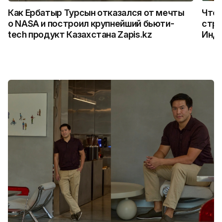
Как Ербатыр Турсын отказался от мечты
Что 
о NASA и построил крупнейший бьюти-
стро
tech продукт Казахстана Zapis.kz
Инд