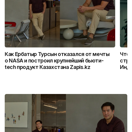
Как Ербатыр Турсын отказался от мечты
Что 
о NASA и построил крупнейший бьюти-
стро
tech продукт Казахстана Zapis.kz
Инд