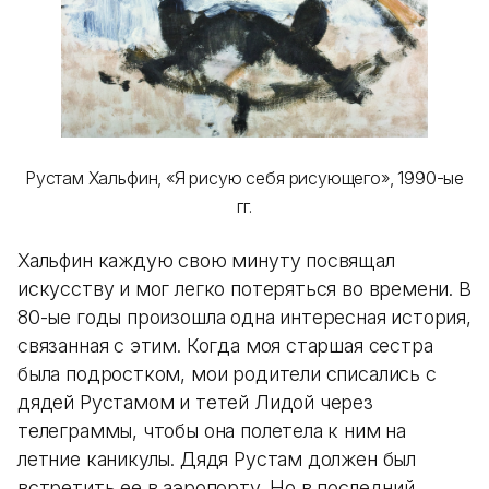
Рустам Хальфин, «Я рисую себя рисующего», 1990-ые
гг.
Хальфин каждую свою минуту посвящал
искусству и мог легко потеряться во времени. В
80-ые годы произошла одна интересная история,
связанная с этим. Когда моя старшая сестра
была подростком, мои родители списались с
дядей Рустамом и тетей Лидой через
телеграммы, чтобы она полетела к ним на
летние каникулы. Дядя Рустам должен был
встретить ее в аэропорту. Но в последний