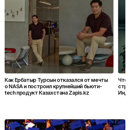
Как Ербатыр Турсын отказался от мечты
Что 
о NASA и построил крупнейший бьюти-
стро
tech продукт Казахстана Zapis.kz
Инд