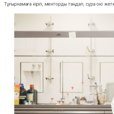
Тұғырнамаға кіріп, менторды таңдап, сұрақ қою же