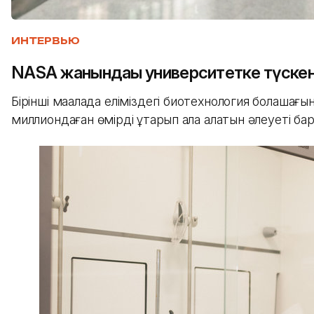
ИНТЕРВЬЮ
NASA жанындағы университетке түскен
Бірінші мақалада еліміздегі биотехнология болашағ
миллиондаған өмірді құтқарып қала алатын әлеуеті 