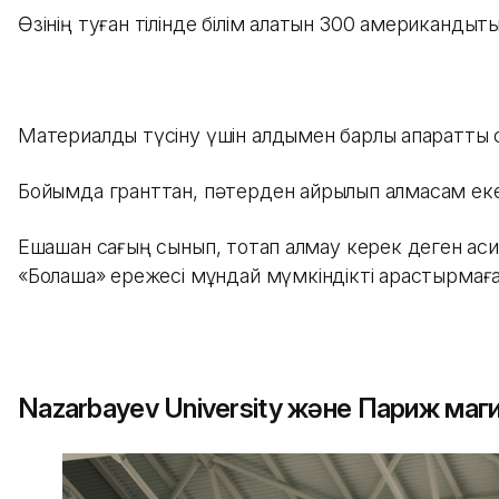
Өзінің туған тілінде білім алатын 300 американдық
Материалды түсіну үшін алдымен барлық ақпаратты 
Бойымда гранттан, пәтерден айрылып қалмасам екен 
Ешқашан сағың сынып, тоқтап қалмау керек деген қаси
«Болашақ» ережесі мұндай мүмкіндікті қарастырмаға
Nazarbayev University және Париж ма