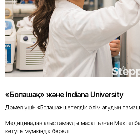
«Болашақ» және Indiana University
Дәмел үшін «Болашақ» шетелдік білім алудың тамаша
Медицинадан алыстамауды мақсат қылған Мектепбаева 
кетуге мүмкіндік береді.