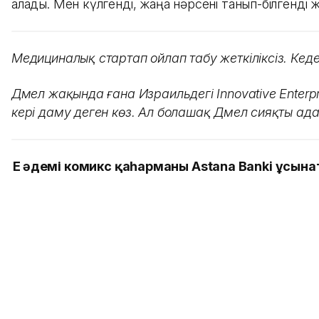
алады. Мен күлгенді, жаңа нәрсені танып-білгенді ж
Медициналық стартап ойлап табу жеткіліксіз. Кед
Дәмел жақында ғана Израильдегі Innovative Enterp
кері даму деген көз. Ал болашақ Дәмел сияқты а
Ең әдемі комикс қаһарманы Astana Banki ұсын