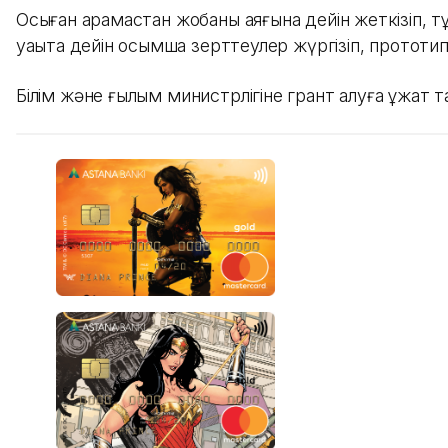
Осыған қарамастан жобаны аяғына дейін жеткізіп, 
уақытқа дейін қосымша зерттеулер жүргізіп, прототи
Білім және ғылым министрлігіне грант алуға құжат т