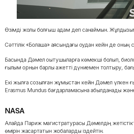
Өзімді жолы болғыш адам деп санаймын. Жұлдызымны
Сәттілік «Болашақ» аясындағы оқудан кейін де оның
Басында Дәмел оқытушыларға көмекші болып, биолог
ғылым орнын барлық қажетті дүниемен толтыру, бағы
Екі жылға созылған жұмыстан кейін Дәмел үлкен ғыл
Erasmus Mundus бағдарламасына қабылданады және
NASA
Алайда Париж магистратурасы Дәмелдің жетістіктер
өмірін жақсартатын жобаларды іздейтін.