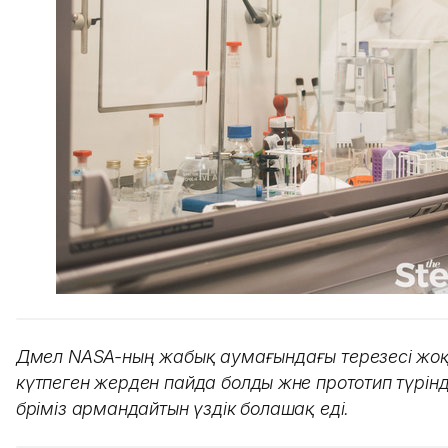
Дәмел NASA-ның жабық аумағындағы терезесі жоқ 
күтпеген жерден пайда болды және прототип түрінд
бәріміз армандайтын үздік болашақ еді.