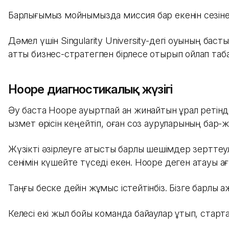
Барлығымыз мойнымызда миссия бар екенін сезінетінм
Дәмел үшін Singularity University-дегі оқуының ба
атты бизнес-стратегпен бірлесе отырып ойлап таб
Hoope диагностикалық жүзігі
Әу баста Hoope ауыртпай қан жинайтын құрал ретін
қызмет өрісін кеңейтіп, оған соз ауруларының бар-
Жүзікті әзірлеуге қатысты барлық шешімдер зерттеу
сенімін күшейте түседі екен. Hoope деген атауы ағ
Таңғы беске дейін жұмыс істейтінбіз. Бізге барлық
Келесі екі жыл бойы команда байқаулар ұтып, ста