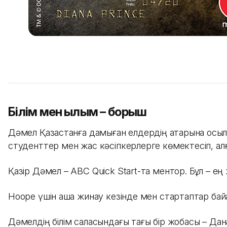
Білім мен ғылым – борыш
Дәмел Қазақстанға дамыған елдердің қатарына қосылу
студенттер мен жас кәсіпкерлерге көмектесіп, алғ
Қазір Дәмел – ABC Quick Start-та ментор. Бұл – ең 
Hoope үшін ақша жинау кезінде мен стартаптар байқа
Дәмелдің білім саласындағы тағы бір жобасы – Дана 