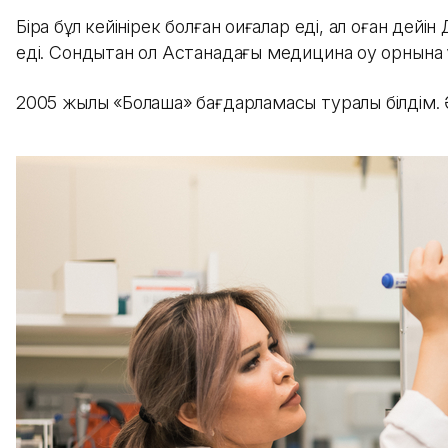
Бірақ бұл кейінірек болған оқиғалар еді, ал оған д
еді. Сондықтан ол Астанадағы медицина оқу орнына
2005 жылы «Болашақ» бағдарламасы туралы білдім.