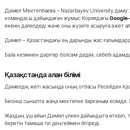
Дәмел Мектепбаева – Nazarbayev University даму 
командасы дайындаған жұмыс Кореядағы
Google-
екенін дәлелдеді және оны жүзеге асыруға қажет алғ
Дәмел – Қазақстандағы ең дарынды жас ғалымдардың 
Бала кезімнен дәрігер болсам дедім, себебі адам
Қазақстанда алған білімі
Дәмелдің жеті жасында оның отбасы Ресейден Қазақ
Бесінші сыныпта жаңа мектепке барғаным есімде. Бас
Жаздың үш айын Дәмел үлкен дайындықта өткізіп, ті
беретін тамаша тіл деңгейімен бітіреді.