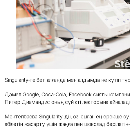
Singularity-ге бет алғанда мен алдымда не күтіп т
Дәмел Google, Coca-Cola, Facebook сияқты компаниял
Питер Диамандис оның сүйікті лекторына айналад
Мектепбаева Singularity-дің өзі оқыған ең ерекше о
қабілетін жақсарту үшін жаңғақ пен шоколад берілетін-