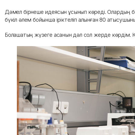
Дәмел бірнеше идеясын ұсынып көреді. Олардың бірі
бүкіл әлем бойынша іріктеліп алынған 80 қатысушыны
Болашақтың жүзеге асқанын дәл сол жерде көрдім. Ке