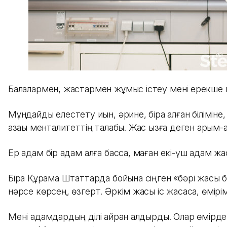
Балалармен, жастармен жұмыс істеу мені ерекше ы
Мұндайды елестету қиын, әрине, бірақ алған білімін
қазақы менталитеттің талабы. Жас қызға деген қарым
Ер адам бір қадам алға басса, маған екі-үш қадам ж
Бірақ Құрама Штаттарда бойына сіңген «бәрі жақсы 
нәрсе көрсең, өзгерт. Әркім жақсы іс жасаса, өмір
Мені адамдардың ділі қайран қалдырды. Олар өмірде