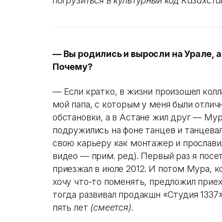
погрузиться в культурный код Казахста
— Вы родились и выросли на Урале, а 
Почему?
— Если кратко, в жизни произошел кол
мой папа, с которым у меня были отли
обстановки, а в Астане жил друг — Му
подружились на фоне танцев и танцева
свою карьеру как монтажер и прослави
видео — прим. ред). Первый раз я посет
приезжал в июле 2012. И потом Мура, ко
хочу что-то поменять, предложил приех
тогда развивал продакшн «Студия 1337».
пять лет
(смеется)
.