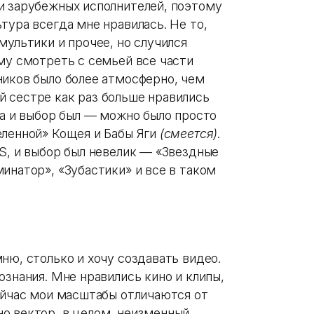
и зарубежных исполнителей, поэтому
тура всегда мне нравилась. Не то,
мультики и прочее, но случился
му смотреть с семьей все части
ников было более атмосферно, чем
 сестре как раз больше нравились
да и выбор был — можно было просто
еленной» Кощея и Бабы Яги
(смеется)
.
S, и выбор был невелик — «Звездные
инатор», «Зубастики» и все в таком
ню, столько и хочу создавать видео.
ознания. Мне нравились кино и клипы,
сейчас мои масштабы отличаются от
о вектор, в целом, неизменный.