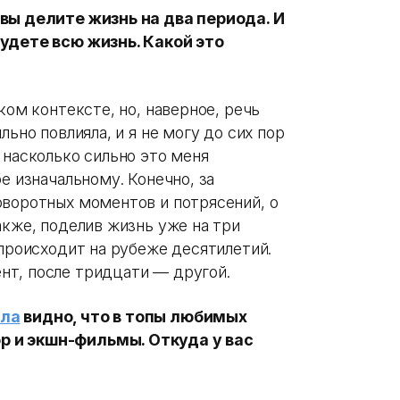
 вы делите жизнь на два периода. И
будете всю жизнь. Какой это
ком контексте, но, наверное, речь
льно повлияла, и я не могу до сих пор
 насколько сильно это меня
е изначальному. Конечно, за
оворотных моментов и потрясений, о
акже, поделив жизнь уже на три
 происходит на рубеже десятилетий.
нт, после тридцати — другой.
ала
видно, что в топы любимых
р и экшн-фильмы. Откуда у вас