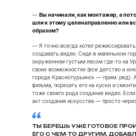
—
Вы начинали, как монтажер, а пот
шли к этому целенаправленно или 
образом?
— Я точно всегда хотел режиссироват
создавать видео. Сидя в маленьком гор
окруженном густым лесом где-то на Ура
своих возможностях (все детство и ю
городе Краснотурьинск — прим. ред). А 
фильма, порезать его на куски и смонт
тоже своего рода создание видео. Если
акт создания искусства — просто через
ТЫ БЕРЕШЬ УЖЕ ГОТОВОЕ ПР
ЕГО С ЧЕМ-ТО ДРУГИМ, ДОБАВ