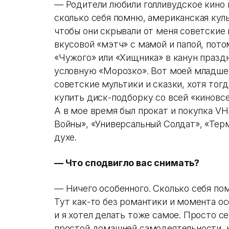
— Родители любили голливудское кино 
сколько себя помню, американская куль
чтобы они скрывали от меня советские 
вкусовой «мэтч» с мамой и папой, пото
«Чужого» или «Хищника» в канун празд
условную «Морозко». Вот моей младшей
советские мультики и сказки, хотя тог
купить диск-подборку со всей «киновс
А в мое время был прокат и покупка VH
Войны», «Универсальный Солдат», «Терм
духе.
— Что сподвигло вас снимать?
— Ничего особенного. Сколько себя пом
Тут как-то без романтики и момента ос
и я хотел делать тоже самое. Просто 
простой домашней самодеятельности, н