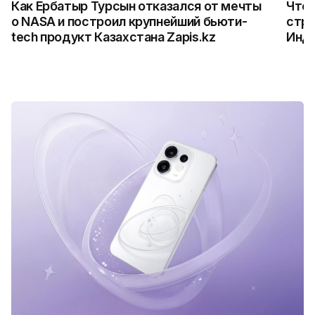
Как Ербатыр Турсын отказался от мечты
Что 
о NASA и построил крупнейший бьюти-
стро
tech продукт Казахстана Zapis.kz
Инд