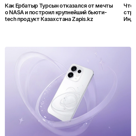
Как Ербатыр Турсын отказался от мечты
Что 
о NASA и построил крупнейший бьюти-
стро
tech продукт Казахстана Zapis.kz
Инд