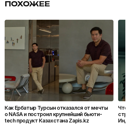
ПОХОЖЕЕ
Как Ербатыр Турсын отказался от мечты
Что 
о NASA и построил крупнейший бьюти-
стро
tech продукт Казахстана Zapis.kz
Инд