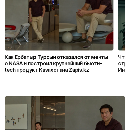
Как Ербатыр Турсын отказался от мечты
Что 
о NASA и построил крупнейший бьюти-
стро
tech продукт Казахстана Zapis.kz
Инд