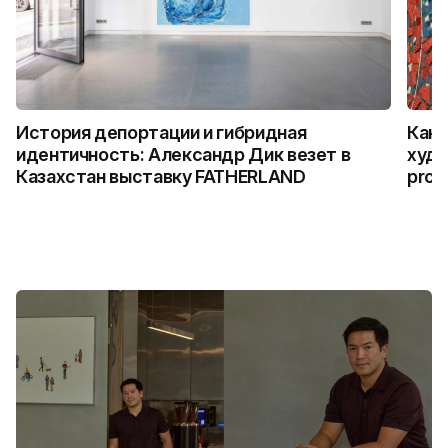
История депортации и гибридная
Как 
идентичность: Александр Дик везет в
худо
Казахстан выставку FATHERLAND
prog