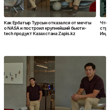
Как Ербатыр Турсын отказался от мечты
Что 
о NASA и построил крупнейший бьюти-
стро
tech продукт Казахстана Zapis.kz
Инд