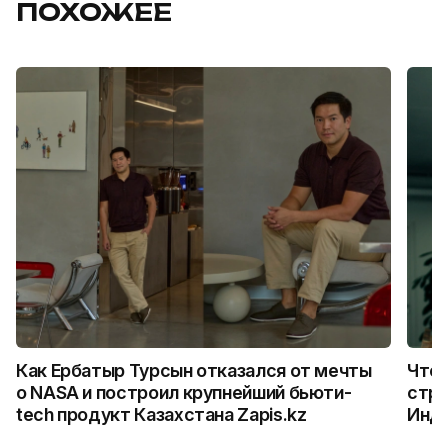
ПОХОЖЕЕ
Как Ербатыр Турсын отказался от мечты
Что 
о NASA и построил крупнейший бьюти-
стро
tech продукт Казахстана Zapis.kz
Инд