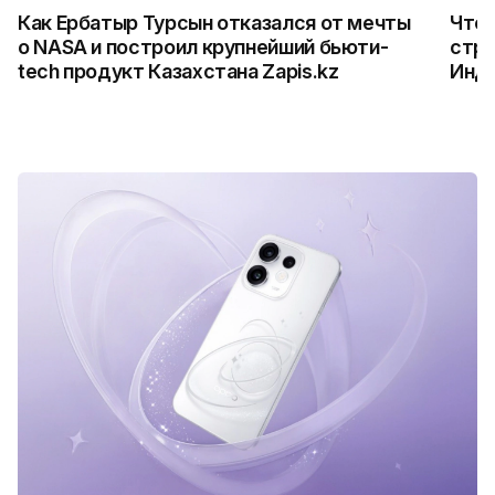
Как Ербатыр Турсын отказался от мечты
Что 
о NASA и построил крупнейший бьюти-
стро
tech продукт Казахстана Zapis.kz
Инд